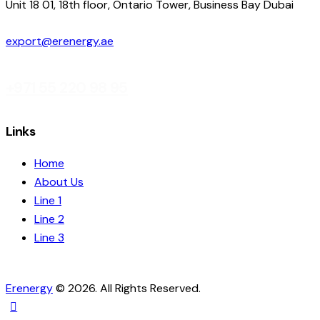
Unit 18 01, 18th floor, Ontario Tower, Business Bay Dubai
export@erenergy.ae
+971 55 220 98 95
Links
Home
About Us
Line 1
Line 2
Line 3
Erenergy
© 2026. All Rights Reserved.