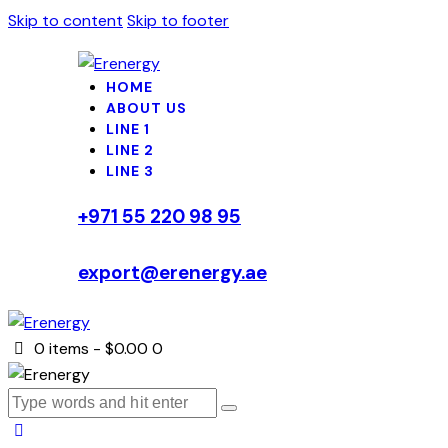
Skip to content
Skip to footer
HOME
ABOUT US
LINE 1
LINE 2
LINE 3
+971 55 220 98 95
export@erenergy.ae
0 items
-
$0.00
0