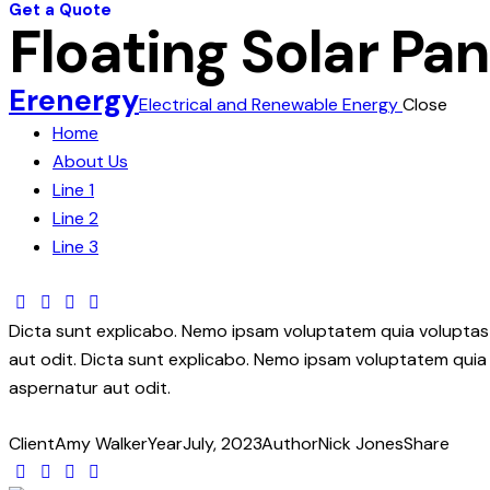
Get a Quote
Floating Solar Pan
Erenergy
Electrical and Renewable Energy
Close
Home
About Us
Line 1
Line 2
Line 3
Dicta sunt explicabo. Nemo ipsam voluptatem quia voluptas 
aut odit. Dicta sunt explicabo. Nemo ipsam voluptatem quia 
aspernatur aut odit.
Client
Amy Walker
Year
July, 2023
Author
Nick Jones
Share